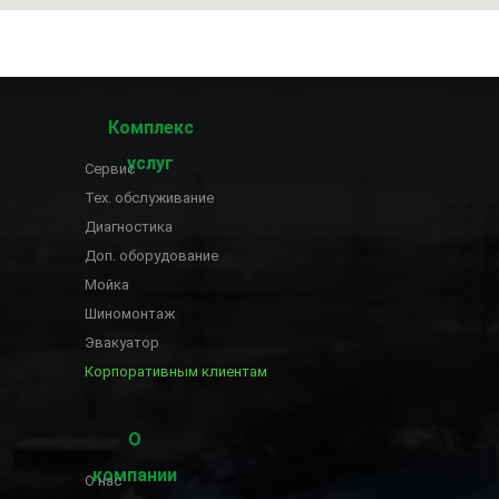
Комплекс
услуг
Сервис
Тех. обслуживание
Диагностика
Доп. оборудование
Мойка
Шиномонтаж
Эвакуатор
Корпоративным клиентам
О
компании
О нас